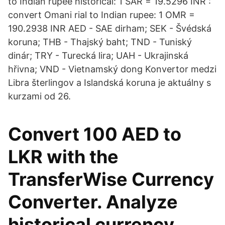
to Indian rupee historical: 1 SAR = 19.5296 INR :
convert Omani rial to Indian rupee: 1 OMR =
190.2938 INR AED - SAE dirham; SEK - Švédská
koruna; THB - Thajský baht; TND - Tuniský
dinár; TRY - Turecká lira; UAH - Ukrajinská
hřivna; VND - Vietnamský dong Konvertor medzi
Libra šterlingov a Islandská koruna je aktuálny s
kurzami od 26.
Convert 100 AED to
LKR with the
TransferWise Currency
Converter. Analyze
historical currency