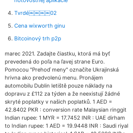
hotovostnej aplikácie
Tvrdé￼￼￼￼02
Cena wixworth ginu
Bitcoinový trh p2p
marec 2021. Zadajte čiastku, ktorá má byť
prevedená do poľa na ľavej strane Euro.
Pomocou "Prehoď meny" označíte Ukrajinská
hrivna ako predvolenú menu. Pronájem
automobilu Dublin letiště pouze náklady na
dopravu z £112 za týden a že neexistují žádné
skryté poplatky v našich poplatků. 1 AED =
42.8402 PKR : conversion rate Malaysian ringgit
Indian rupee: 1 MYR = 17.7452 INR : UAE dirham
to Indian rupee: 1 AED = 19.9448 INR : Saudi riyal