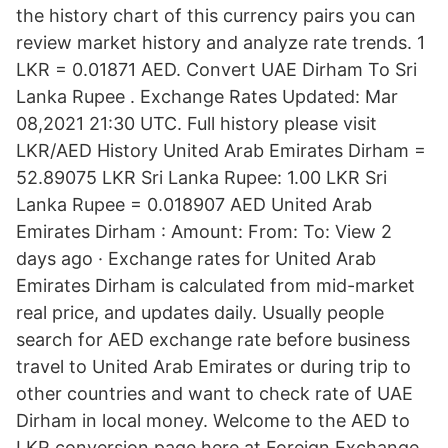
the history chart of this currency pairs you can
review market history and analyze rate trends. 1
LKR = 0.01871 AED. Convert UAE Dirham To Sri
Lanka Rupee . Exchange Rates Updated: Mar
08,2021 21:30 UTC. Full history please visit
LKR/AED History United Arab Emirates Dirham =
52.89075 LKR Sri Lanka Rupee: 1.00 LKR Sri
Lanka Rupee = 0.018907 AED United Arab
Emirates Dirham : Amount: From: To: View 2
days ago · Exchange rates for United Arab
Emirates Dirham is calculated from mid-market
real price, and updates daily. Usually people
search for AED exchange rate before business
travel to United Arab Emirates or during trip to
other countries and want to check rate of UAE
Dirham in local money. Welcome to the AED to
LKR conversion page here at Foreign Exchange