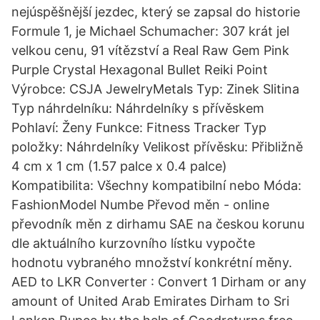
nejúspěšnější jezdec, který se zapsal do historie
Formule 1, je Michael Schumacher: 307 krát jel
velkou cenu, 91 vítězství a Real Raw Gem Pink
Purple Crystal Hexagonal Bullet Reiki Point
Výrobce: CSJA JewelryMetals Typ: Zinek Slitina
Typ náhrdelníku: Náhrdelníky s přívěskem
Pohlaví: Ženy Funkce: Fitness Tracker Typ
položky: Náhrdelníky Velikost přívěsku: Přibližně
4 cm x 1 cm (1.57 palce x 0.4 palce)
Kompatibilita: Všechny kompatibilní nebo Móda:
FashionModel Numbe Převod měn - online
převodník měn z dirhamu SAE na českou korunu
dle aktuálního kurzovního lístku vypočte
hodnotu vybraného množství konkrétní měny.
AED to LKR Converter : Convert 1 Dirham or any
amount of United Arab Emirates Dirham to Sri