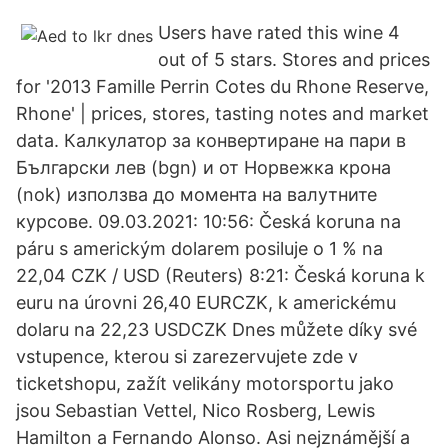
Users have rated this wine 4
out of 5 stars. Stores and prices
for '2013 Famille Perrin Cotes du Rhone Reserve,
Rhone' | prices, stores, tasting notes and market
data. Калкулатор за конвертиране на пари в
Български лев (bgn) и от Норвежка крона
(nok) използва до момента на валутните
курсове. 09.03.2021: 10:56: Česká koruna na
páru s americkým dolarem posiluje o 1 % na
22,04 CZK / USD (Reuters) 8:21: Česká koruna k
euru na úrovni 26,40 EURCZK, k americkému
dolaru na 22,23 USDCZK Dnes můžete díky své
vstupence, kterou si zarezervujete zde v
ticketshopu, zažít velikány motorsportu jako
jsou Sebastian Vettel, Nico Rosberg, Lewis
Hamilton a Fernando Alonso. Asi nejznámější a