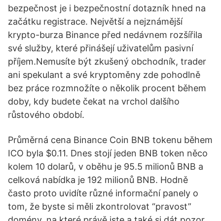
bezpečnost je i bezpečnostní dotazník hned na
začátku registrace. Největší a nejznámější
krypto-burza Binance před nedávnem rozšířila
své služby, které přinášejí uživatelům pasivní
příjem.Nemusíte být zkušený obchodník, trader
ani spekulant a své kryptoměny zde pohodlně
bez práce rozmnožíte o několik procent během
doby, kdy budete čekat na vrchol dalšího
růstového období.
Průměrná cena Binance Coin BNB tokenu během
ICO byla $0.11. Dnes stojí jeden BNB token něco
kolem 10 dolarů, v oběhu je 95.5 milionů BNB a
celková nabídka je 192 milionů BNB. Hodně
často proto uvidíte různé informační panely o
tom, že byste si měli zkontrolovat “pravost”
domény, na které právě jste a také si dát pozor