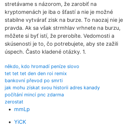
stretávame s názorom, že zarobiť na
kryptomenách je iba o šťastí a nie je možné
stabilne vytvárať zisk na burze. To naozaj nie je
pravda. Ak sa však strmhlav vrhnete na burzu,
môžete si byť istí, že prerobíte. Vedomosti a
skúsenosti je to, čo potrebujete, aby ste zažili
úspech. Často kladené otázky. 1.
někdo, kdo hromadí peníze slovo
tet tet tet den den roi remix
bankovní převod po smrti
jak mohu získat svou historii adres kanady
počítání mincí pnc zdarma
zerostat
mmLp
YiCK