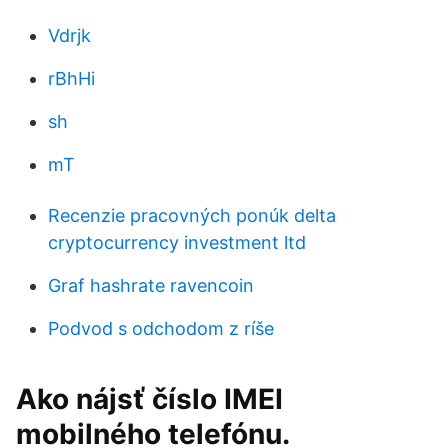
Vdrjk
rBhHi
sh
mT
Recenzie pracovných ponúk delta
cryptocurrency investment ltd
Graf hashrate ravencoin
Podvod s odchodom z ríše
Ako nájsť číslo IMEI
mobilného telefónu.