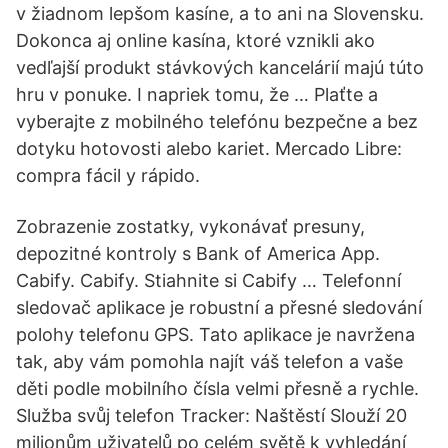
v žiadnom lepšom kasíne, a to ani na Slovensku.
Dokonca aj online kasína, ktoré vznikli ako
vedľajší produkt stávkových kancelárií majú túto
hru v ponuke. I napriek tomu, že … Plaťte a
vyberajte z mobilného telefónu bezpečne a bez
dotyku hotovosti alebo kariet. Mercado Libre:
compra fácil y rápido.
Zobrazenie zostatky, vykonávať presuny,
depozitné kontroly s Bank of America App.
Cabify. Cabify. Stiahnite si Cabify … Telefonní
sledovač aplikace je robustní a přesné sledování
polohy telefonu GPS. Tato aplikace je navržena
tak, aby vám pomohla najít váš telefon a vaše
děti podle mobilního čísla velmi přesně a rychle.
Služba svůj telefon Tracker: Naštěstí Slouží 20
milionům uživatelů po celém světě k vyhledání