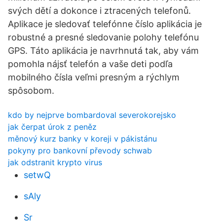
svých dětí a dokonce i ztracených telefonů.
Aplikace je sledovať telefónne číslo aplikácia je
robustné a presné sledovanie polohy telefónu
GPS. Táto aplikácia je navrhnutá tak, aby vám
pomohla nájsť telefón a vaše deti podľa
mobilného čísla veľmi presným a rýchlym
spôsobom.
kdo by nejprve bombardoval severokorejsko
jak čerpat úrok z peněz
měnový kurz banky v koreji v pákistánu
pokyny pro bankovní převody schwab
jak odstranit krypto virus
setwQ
sAly
Sr