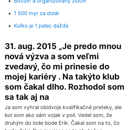
Bitcoin a organizovaný zločin
1 500 myr za dolár
Koľko je 1 palec dažďa
31. aug. 2015 „Je predo mnou
nová výzva a som veľmi
zvedavý, čo mi prinesie do
mojej kariéry . Na takýto klub
som čakal dlho. Rozhodol som
sa tak aj na
Ja som vyhral obidvoje kvalifikačné preteky, ale
bol som ako sám vojak v poli. Vedel som, že
druhým do lode bode Erik. Čakal som na to, čo