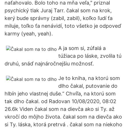
naťahovalo. Bolo toho na mňa veľa," priznal
psychický tlak Juraj Tarr. čakal som na krok,
kerý bude správny (zabil, zabil), koľko ľudí ťa
miluje, toľko ťa nenávidí, toto všetko je odpoveď
karmy (yeah, yeah).
A ja som si, zúfalá a
túžiaca po láske, zvolila tú
druhú, snáď najnáročnejšiu možnosť.
Je to kniha, na ktorú som
dlho čakal, putovanie do
hlbín jeho vlastnej duše.“ Chvíľa, na ktorú som
tak dlho čakal. od Radovan 10/08/2020, 08:02
26.6k Viden čakal som na dievča ako si Ty. až
vkročí do môjho života. čakal som na dievča ako
si Ty. láska, ktorá pretrvá . čakal som na niekoho