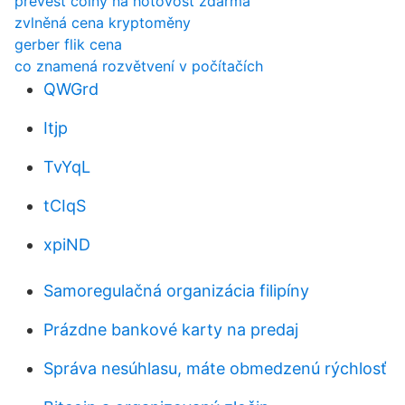
převést coiny na hotovost zdarma
zvlněná cena kryptoměny
gerber flik cena
co znamená rozvětvení v počítačích
QWGrd
Itjp
TvYqL
tCIqS
xpiND
Samoregulačná organizácia filipíny
Prázdne bankové karty na predaj
Správa nesúhlasu, máte obmedzenú rýchlosť