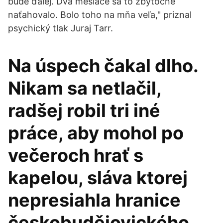
bude ďalej. Dva mesiace sa to zbytočne
naťahovalo. Bolo toho na mňa veľa," priznal
psychický tlak Juraj Tarr.
Na úspech čakal dlho.
Nikam sa netlačil,
radšej robil tri iné
práce, aby mohol po
večeroch hrať s
kapelou, sláva ktorej
nepresiahla hranice
českobudějovického