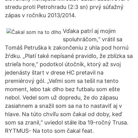
stredu proti Petrohradu (2:3 sn) prvý súťažný
zápas v ročníku 2013/2014.
Vďaka patrí aj mojim
spoluhráčom,“ vrátil sa
Tomáš Petruška k zakončeniu z uhla pod hornú
žŕdku. „Platí také nepísané pravidlo, že zblízka sa
strieľa hore,“ podotkol útočník, ktorý až svoj
jedenásty štart v drese HC pretavil na
premiérový gól. „Veľmi som sa tešil na tento
moment, lebo tak dlho bez futbalu som ešte
nebol. Vedel som už dopredu, že do zápasu
zasiahnem a snažil som sa na to nastaviť aj v
hlave. Na túto chvíľu som čakal od doby, keď
som sa zranil,“ uviedol stále iba 19-ročný Trusa.
RYTMUS- Na toto som čakal feat.