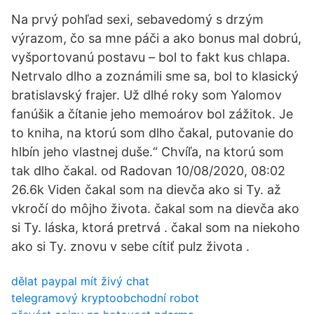
Na prvý pohľad sexi, sebavedomý s drzým
výrazom, čo sa mne páči a ako bonus mal dobrú,
vyšportovanú postavu – bol to fakt kus chlapa.
Netrvalo dlho a zoznámili sme sa, bol to klasický
bratislavský frajer. Už dlhé roky som Yalomov
fanúšik a čítanie jeho memoárov bol zážitok. Je
to kniha, na ktorú som dlho čakal, putovanie do
hlbín jeho vlastnej duše.“ Chvíľa, na ktorú som
tak dlho čakal. od Radovan 10/08/2020, 08:02
26.6k Viden čakal som na dievča ako si Ty. až
vkročí do môjho života. čakal som na dievča ako
si Ty. láska, ktorá pretrvá . čakal som na niekoho
ako si Ty. znovu v sebe cítiť pulz života .
dělat paypal mít živý chat
telegramový kryptoobchodní robot