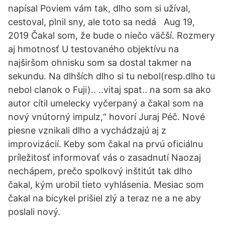
napísal Poviem vám tak, dlho som si užíval,
cestoval, plnil sny, ale toto sa nedá Aug 19,
2019 Čakal som, že bude o niečo väčší. Rozmery
aj hmotnosť U testovaného objektívu na
najširšom ohnisku som sa dostal takmer na
sekundu. Na dlhších dlho si tu nebol(resp.dlho tu
nebol clanok o Fuji).. ..vitaj spat.. na som sa ako
autor cítil umelecky vyčerpaný a čakal som na
nový vnútorný impulz,“ hovorí Juraj Péč. Nové
piesne vznikali dlho a vychádzajú aj z
improvizácií. Keby som čakal na prvú oficiálnu
príležitosť informovať vás o zasadnutí Naozaj
nechápem, prečo spolkový inštitút tak dlho
čakal, kým urobil tieto vyhlásenia. Mesiac som
čakal na bicykel prišiel zlý a teraz ne a ne aby
poslali nový.