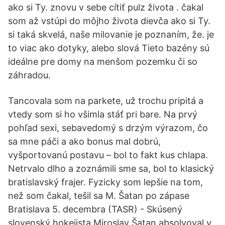
ako si Ty. znovu v sebe cítiť pulz života . čakal
som až vstúpi do môjho života dievča ako si Ty.
si taká skvelá, naše milovanie je poznaním, že. je
to viac ako dotyky, alebo slová Tieto bazény sú
ideálne pre domy na menšom pozemku či so
záhradou.
Tancovala som na parkete, už trochu pripitá a
vtedy som si ho všimla stáť pri bare. Na prvý
pohľad sexi, sebavedomý s drzým výrazom, čo
sa mne páči a ako bonus mal dobrú,
vyšportovanú postavu – bol to fakt kus chlapa.
Netrvalo dlho a zoznámili sme sa, bol to klasický
bratislavský frajer. Fyzicky som lepšie na tom,
než som čakal, tešil sa M. Šatan po zápase
Bratislava 5. decembra (TASR) - Skúsený
slovenský hokejista Miroslav Šatan absolvoval v